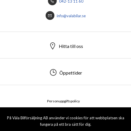
042-13 11 60
info@valabilar.se
Hitta till oss
Öppettider
Personuppgiftspolicy
© 2026 Väla bilförsäljning AB. All rights reserved.
På Väla Bilförsäljning AB använder vi cookies för att webbplatsen ska
fungera på ett bra sätt för dig.