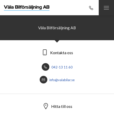
Väla Bilförsäljning AB
Kontakta oss
042-13 11 60
info@valabilar.se
Hitta till oss