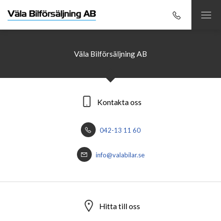
Väla Bilförsäljning AB
Kontakta oss
042-13 11 60
info@valabilar.se
Hitta till oss