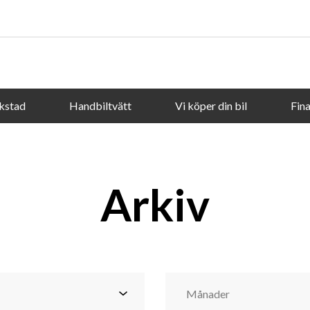
kstad
Handbiltvätt
Vi köper din bil
Fina
Arkiv