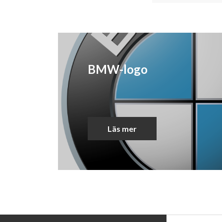
BMW-logo
Läs mer