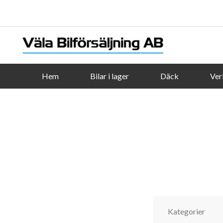
Hem
Bilar i lager
Däck
Ver